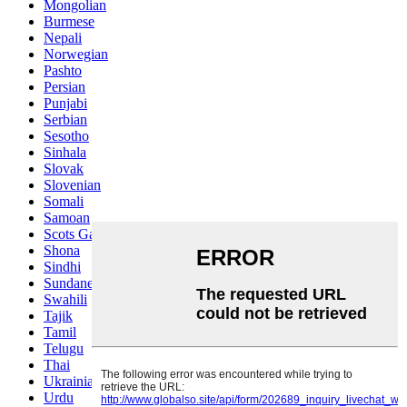
Mongolian
Burmese
Nepali
Norwegian
Pashto
Persian
Punjabi
Serbian
Sesotho
Sinhala
Slovak
Slovenian
Somali
Samoan
Scots Gaelic
Shona
Sindhi
Sundanese
Swahili
Tajik
Tamil
Telugu
Thai
Ukrainian
Urdu