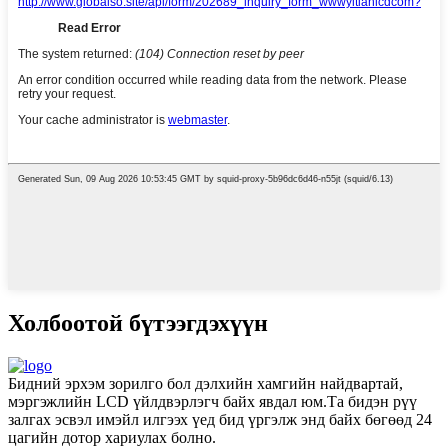
Холбоотой бүтээгдэхүүн
Бидний эрхэм зорилго бол дэлхийн хамгийн найдвартай,
мэргэжлийн LCD үйлдвэрлэгч байх явдал юм.Та бидэн рүү
залгах эсвэл имэйл илгээх үед бид үргэлж энд байх бөгөөд 24
цагийн дотор хариулах болно.