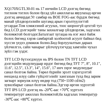
XQ170XGTL30-01 нь 17 инчийн LCD дэлгэц бөгөөд
тоглоом тоглох болон бусад үйл ажиллагаа явуулахад өргөн
дэлгэц авчирдаг.Уг самбар нь BOE FOG-аас бүрдэх бөгөөд
манай үйлдвэрлэлийн шугамд арын гэрэлтүүлэгтэй
угсардаг.Том хэмжээний агуулах, тоос шороогүй цехтэй тул
бид LCD дэлгэцийг таны захиалгаар үйлдвэрлэж, хадгалах
боломжтой болгодог.Баталгаат хугацаа нь нэг жил байж
болох бөгөөд хэрэв самбартай холбоотой асуулт байвал бид
хүссэн үедээ дэмжиж болно.Бид борлуулалтын дараах
үйлчилгээ, сайн чанарыг үйлчлүүлэгчдэд хамгийн чухал
зүйл гэж үздэг.
TFT LCD бүтээгдэхүүн нь IPS болон TN TFT LCD
дэлгэцийн модулиудаар ирдэг бөгөөд бид TFT 7", 8", 10.1",
11.6", 12.5", 13.3", 14", 15.6", 17 инч зэрэг модулиудыг
санал болгож байна. Төрөл бүрийн эрэлт хэрэгцээтэй
нөхцөлд илүү сайн гүйцэтгэлийг хангахын тулд бид зарим
загварт зориулж илүү өндөр тод (750~1100 cd/m2)
хувилбарыг санал болгож байна.Эдгээр өргөн хүрээтэй
TFT IPS LCD дэлгэц нь -20℃-аас +70℃ хүртэлх
температурт ажиллах боломжтой;ба хадгалах температур
-30℃-аас +80℃ хүртэл.