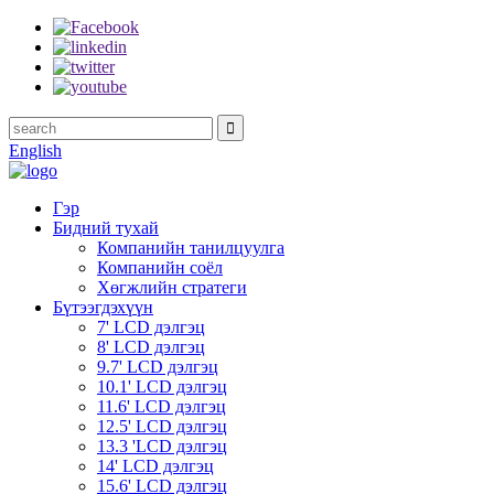
English
Гэр
Бидний тухай
Компанийн танилцуулга
Компанийн соёл
Хөгжлийн стратеги
Бүтээгдэхүүн
7' LCD дэлгэц
8' LCD дэлгэц
9.7' LCD дэлгэц
10.1' LCD дэлгэц
11.6' LCD дэлгэц
12.5' ​​LCD дэлгэц
13.3 'LCD дэлгэц
14' LCD дэлгэц
15.6' LCD дэлгэц