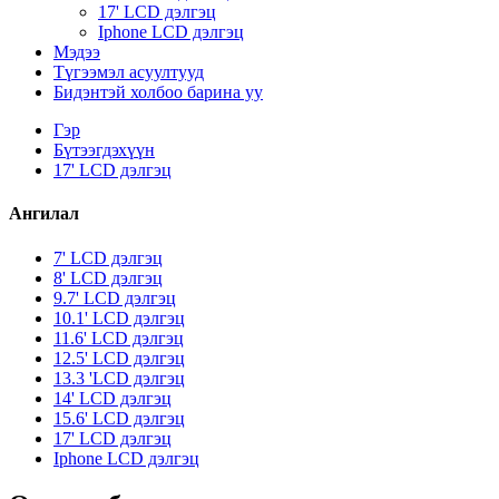
17' LCD дэлгэц
Iphone LCD дэлгэц
Мэдээ
Түгээмэл асуултууд
Бидэнтэй холбоо барина уу
Гэр
Бүтээгдэхүүн
17' LCD дэлгэц
Ангилал
7' LCD дэлгэц
8' LCD дэлгэц
9.7' LCD дэлгэц
10.1' LCD дэлгэц
11.6' LCD дэлгэц
12.5' ​​LCD дэлгэц
13.3 'LCD дэлгэц
14' LCD дэлгэц
15.6' LCD дэлгэц
17' LCD дэлгэц
Iphone LCD дэлгэц