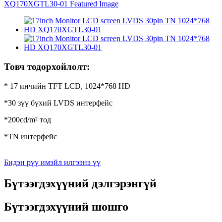
Товч тодорхойлолт:
* 17 инчийн TFT LCD, 1024*768 HD
*30 зүү бүхий LVDS интерфейс
*200cd/m² тод
*TN интерфейс
Бидэн рүү имэйл илгээнэ үү
Бүтээгдэхүүний дэлгэрэнгүй
Бүтээгдэхүүний шошго