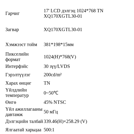
17' LCD дэлгэц 1024*768 TN
Гарчиг
XQ170XGTL30-01
Загвар
XQ170XGTL30-01
Хэмжээст тойм
381*198*15мм
Пикселийн
1024(H)*768(V)
формат
Интерфэйс
30 зүү/LVDS
Гэрэлтүүлэг
200cd/m²
Харах өнцөг
TN
Үйлдлийн
0~50℃
температур
Өнгө
45% NTSC
Үйл ажиллагааны
50 мГц
давтамж
Дэлгэцийн талбай
339.46(H)×258.29 (V)
Ялгаатай харьцаа
500:1