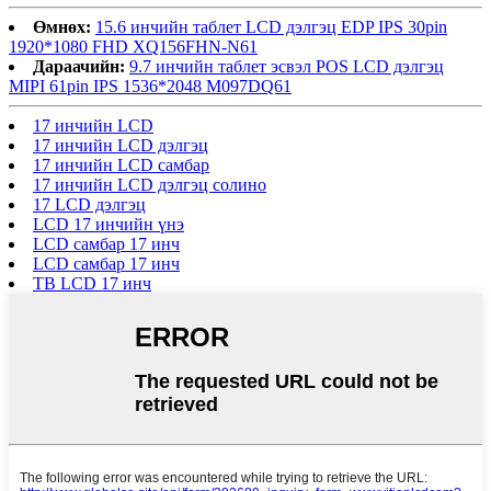
Өмнөх:
15.6 инчийн таблет LCD дэлгэц EDP IPS 30pin
1920*1080 FHD XQ156FHN-N61
Дараачийн:
9.7 инчийн таблет эсвэл POS LCD дэлгэц
MIPI 61pin IPS 1536*2048 M097DQ61
17 инчийн LCD
17 инчийн LCD дэлгэц
17 инчийн LCD самбар
17 инчийн LCD дэлгэц солино
17 LCD дэлгэц
LCD 17 инчийн үнэ
LCD самбар 17 инч
LCD самбар 17 инч
ТВ LCD 17 инч