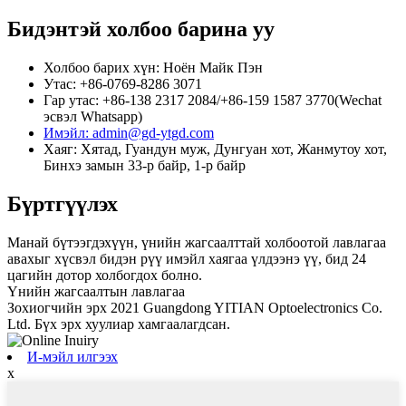
Бидэнтэй холбоо барина уу
Холбоо барих хүн: Ноён Майк Пэн
Утас: +86-0769-8286 3071
Гар утас: +86-138 2317 2084/+86-159 1587 3770(Wechat
эсвэл Whatsapp)
Имэйл: admin@gd-ytgd.com
Хаяг: Хятад, Гуандун муж, Дунгуан хот, Жанмутоу хот,
Бинхэ замын 33-р байр, 1-р байр
Бүртгүүлэх
Манай бүтээгдэхүүн, үнийн жагсаалттай холбоотой лавлагаа
авахыг хүсвэл бидэн рүү имэйл хаягаа үлдээнэ үү, бид 24
цагийн дотор холбогдох болно.
Үнийн жагсаалтын лавлагаа
Зохиогчийн эрх 2021 Guangdong YITIAN Optoelectronics Co.
Ltd. Бүх эрх хуулиар хамгаалагдсан.
И-мэйл илгээх
x