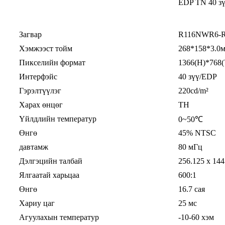
EDP ​​TN 40 з
Загвар
R116NWR6-
Хэмжээст тойм
268*158*3.0
Пикселийн формат
1366(H)*768(
Интерфэйс
40 зүү/EDP
Гэрэлтүүлэг
220cd/m²
Харах өнцөг
ТН
Үйлдлийн температур
0~50℃
Өнгө
45% NTSC
давтамж
80 мГц
Дэлгэцийн талбай
256.125 x 144
Ялгаатай харьцаа
600:1
Өнгө
16.7 сая
Хариу цаг
25 мс
Агуулахын температур
-10-60 хэм