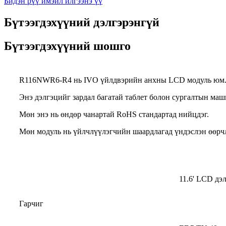
Бидэн рүү имэйл илгээнэ үү
Бүтээгдэхүүний дэлгэрэнгүй
Бүтээгдэхүүний шошго
R116NWR6-R4 нь IVO үйлдвэрийн анхны LCD модуль юм.Э
Энэ дэлгэцийг зардал багатай таблет болон сургалтын ма
Мөн энэ нь өндөр чанартай RoHS стандартад нийцдэг.
Мөн модуль нь үйлчлүүлэгчийн шаардлагад үндэслэн өөрчл
11.6' LCD д
Гарчиг