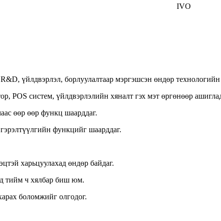
IVO
D R&D, үйлдвэрлэл, борлуулалтаар мэргэшсэн өндөр технологийн
ор, POS систем, үйлдвэрлэлийн хяналт гэх мэт өргөнөөр ашиглад
аас өөр өөр функц шаарддаг.
 гэрэлтүүлгийн функцийг шаарддаг.
эцтэй харьцуулахад өндөр байдаг.
д тийм ч хялбар биш юм.
харах боломжийг олгодог.