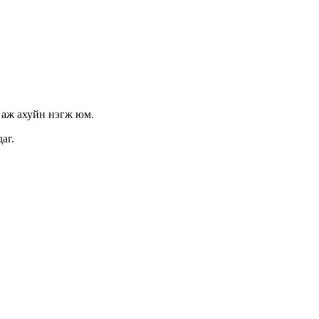
 аж ахуйн нэгж юм.
аг.