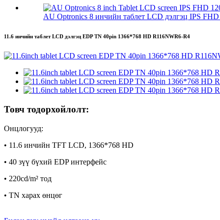
AU Optronics 8 инчийн таблет LCD дэлгэц IPS FHD 
11.6 инчийн таблет LCD дэлгэц EDP TN 40pin 1366*768 HD R116NWR6-R4
Товч тодорхойлолт:
Онцлогууд:
• 11.6 инчийн TFT LCD, 1366*768 HD
• 40 зүү бүхий EDP интерфейс
• 220cd/m² тод
• TN харах өнцөг