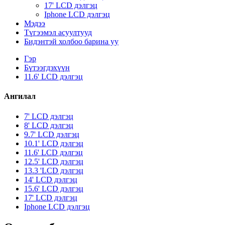
17' LCD дэлгэц
Iphone LCD дэлгэц
Мэдээ
Түгээмэл асуултууд
Бидэнтэй холбоо барина уу
Гэр
Бүтээгдэхүүн
11.6' LCD дэлгэц
Ангилал
7' LCD дэлгэц
8' LCD дэлгэц
9.7' LCD дэлгэц
10.1' LCD дэлгэц
11.6' LCD дэлгэц
12.5' ​​LCD дэлгэц
13.3 'LCD дэлгэц
14' LCD дэлгэц
15.6' LCD дэлгэц
17' LCD дэлгэц
Iphone LCD дэлгэц