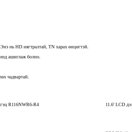
нэ нь HD нягтралтай, TN харах өнцөгтэй.
шинд ашиглаж болно.
өх чадвартай.
элгэц R116NWR6-R4
11.6' LCD д