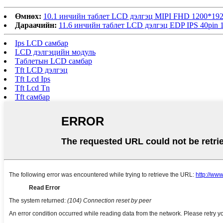
Өмнөх:
10.1 инчийн таблет LCD дэлгэц MIPI FHD 1200*1
Дараачийн:
11.6 инчийн таблет LCD дэлгэц EDP IPS 40pin
Ips LCD самбар
LCD дэлгэцийн модуль
Таблетын LCD самбар
Tft LCD дэлгэц
Tft Lcd Ips
Tft Lcd Tn
Tft самбар