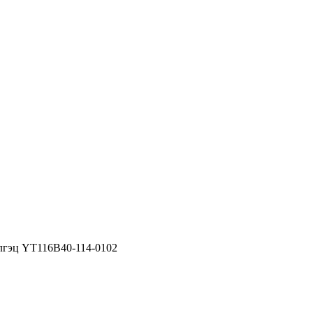
элгэц YT116B40-114-0102