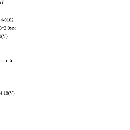
зүү
4-0102
58*3.0мм
0(V)
рээтэй
4.18(V)