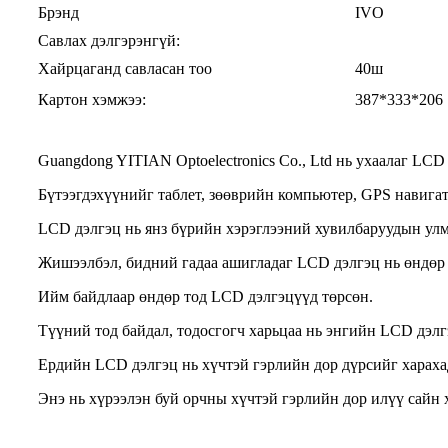
Брэнд
IVO
Савлах дэлгэрэнгүй:
Хайрцаганд савласан тоо
40ш
Картон хэмжээ:
387*333*206
Guangdong YITIAN Optoelectronics Co., Ltd нь ухаалаг LC
Бүтээгдэхүүнийг таблет, зөөврийн компьютер, GPS навигат
LCD дэлгэц нь янз бүрийн хэрэглээний хувилбаруудын улм
Жишээлбэл, бидний гадаа ашигладаг LCD дэлгэц нь өндөр
Ийм байдлаар өндөр тод LCD дэлгэцүүд төрсөн.
Түүний тод байдал, тодосгогч харьцаа нь энгийн LCD дэлг
Ердийн LCD дэлгэц нь хүчтэй гэрлийн дор дүрсийг хараха
Энэ нь хүрээлэн буй орчны хүчтэй гэрлийн дор илүү сайн 