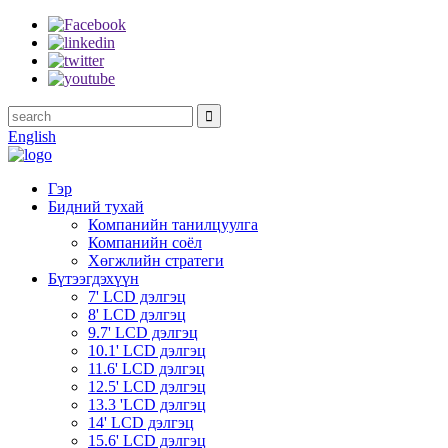
English
Гэр
Бидний тухай
Компанийн танилцуулга
Компанийн соёл
Хөгжлийн стратеги
Бүтээгдэхүүн
7' LCD дэлгэц
8' LCD дэлгэц
9.7' LCD дэлгэц
10.1' LCD дэлгэц
11.6' LCD дэлгэц
12.5' ​​LCD дэлгэц
13.3 'LCD дэлгэц
14' LCD дэлгэц
15.6' LCD дэлгэц