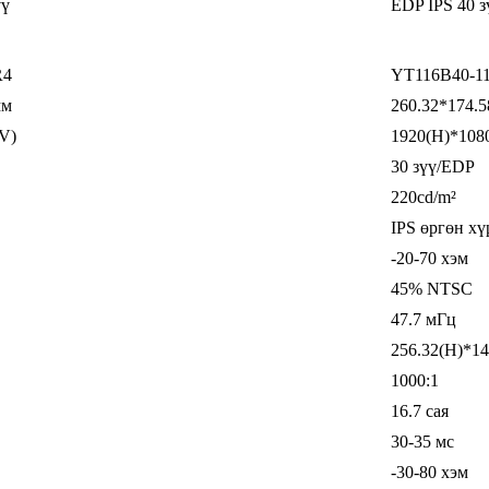
үү
EDP ​​IPS 40 
R4
YT116B40-11
мм
260.32*174.
V)
1920(H)*108
30 зүү/EDP
220cd/m²
IPS өргөн хү
-20-70 хэм
45% NTSC
47.7 мГц
256.32(H)*14
1000:1
16.7 сая
30-35 мс
-30-80 хэм