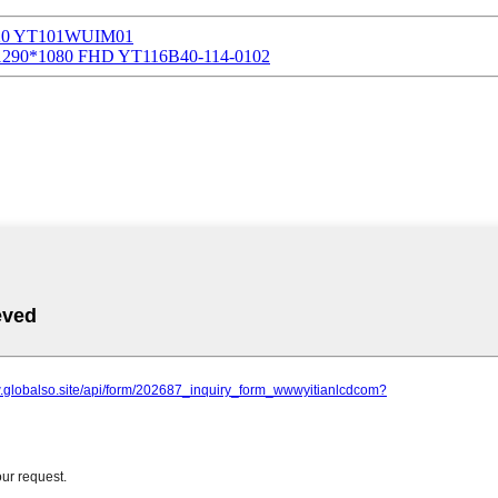
920 YT101WUIM01
 1290*1080 FHD YT116B40-114-0102